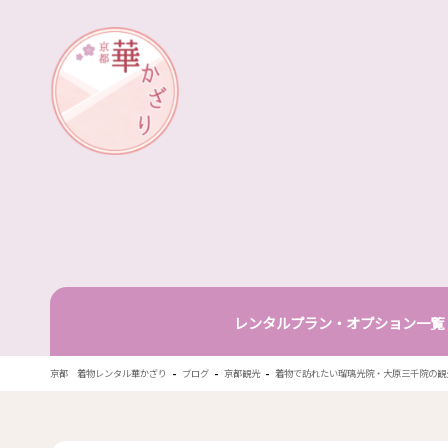
華かざり
レンタルプラン・オプション一覧
-
-
-
京都 着物レンタル華かざり
ブログ
京都観光
着物で訪れたい瑠璃光院・大原三千院の観