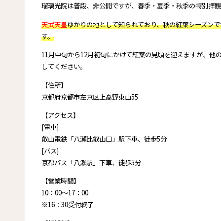
瑠璃光院は普段、非公開ですが、春季・夏季・秋季の特別拝観
天武天皇
ゆかりの地として知られており、秋の紅葉シーズンで
す。
11月中旬から12月初旬にかけて紅葉の見頃を迎えますが、
してください。
【住所】
京都府京都市左京区上高野東山55
【アクセス】
[電車]
叡山電鉄「八瀬比叡山口」駅下車、徒歩5分
[バス]
京都バス「八瀬駅」下車、徒歩5分
【営業時間】
10：00～17：00
※16：30受付終了