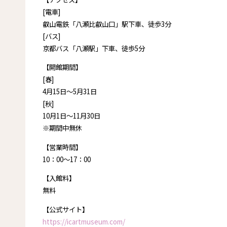
[電車]
叡山電鉄「八瀬比叡山口」駅下車、徒歩3分
[バス]
京都バス「八瀬駅」下車、徒歩5分
【開館期間】
[春]
4月15日～5月31日
[秋]
10月1日～11月30日
※期間中無休
【営業時間】
10：00～17：00
【入館料】
無料
【公式サイト】
https://icartmuseum.com/