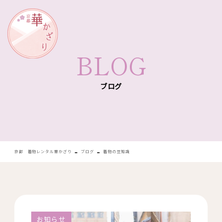
華かざり
BLOG
ブログ
-
-
京都 着物レンタル華かざり
ブログ
着物の豆知識
お知らせ