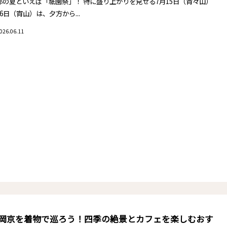
都の夏といえば「祇園祭」！ 特に盛り上がりを見せる7月15日（宵々山）
6日（宵山）は、夕方から...
026.06.11
岡京を着物で巡ろう！四季の絶景とカフェを楽しむおす