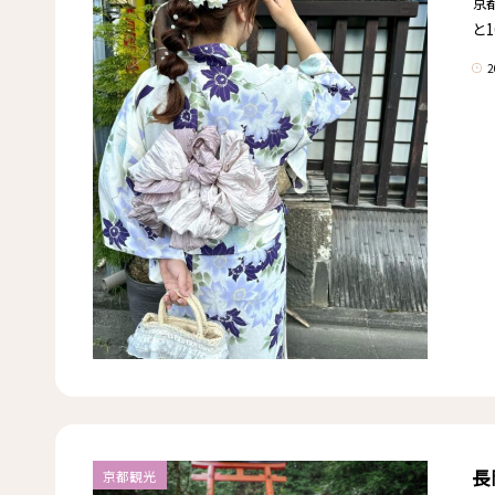
京
と1
2
長
京都観光