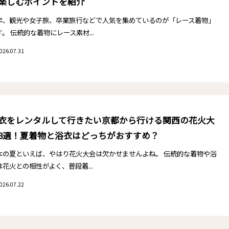
楽しむポイントを紹介
年、観光や女子旅、卒業旅行などで人気を集めているのが「レース着物」
す。 伝統的な着物にレース素材...
026.07.31
衣をレンタルして行きたい京都から行ける関西の花火大
8選！夏着物と浴衣はどっちがおすすめ？
本の夏といえば、やはり花火大会は欠かせませんよね。 伝統的な着物や浴
は花火との相性がよく、普段着...
026.07.22