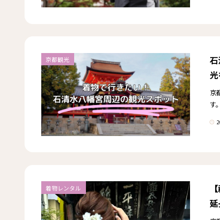
石
京都観光
光
京
す
2
【
着物レンタル
延