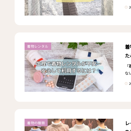
2
着
着物レンタル
た
「
な
2
レ
着物の種類