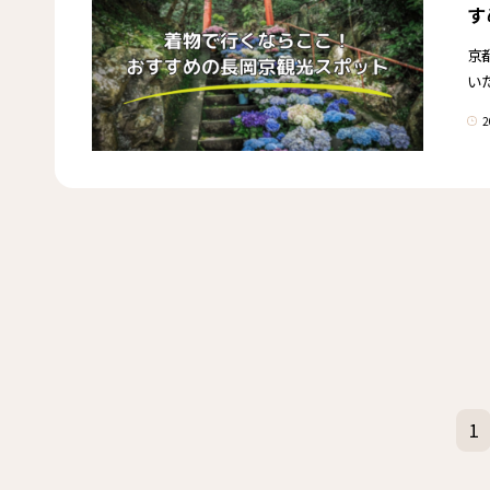
す
京
い
2
1