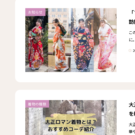
「
お知らせ
訪
こ
に
2
大
着物の種類
を
大
華