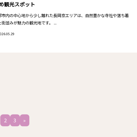
め観光スポット
都市内の中心地から少し離れた長岡京エリアは、自然豊かな寺社や落ち着
た街並みが魅力の観光地です。 ...
026.05.29
投
2
3
»
稿