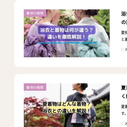
浴
着物の種類
の
夏
と
2
夏
着物の種類
く
夏
す
2