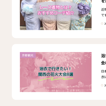
を
近
で
2
浴
京都観光
会
日
衣
2