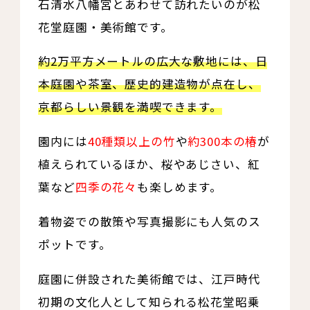
石清水八幡宮とあわせて訪れたいのが松
花堂庭園・美術館です。
約2万平方メートルの広大な敷地には、日
本庭園や茶室、歴史的建造物が点在し、
京都らしい景観を満喫できます。
園内には
40種類以上の竹
や
約300本の椿
が
植えられているほか、桜やあじさい、紅
葉など
四季の花々
も楽しめます。
着物姿での散策や写真撮影にも人気のス
ポットです。
庭園に併設された美術館では、江戸時代
初期の文化人として知られる松花堂昭乗