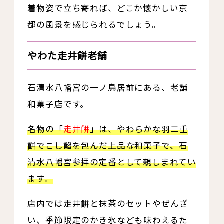
着物姿で立ち寄れば、どこか懐かしい京
都の風景を感じられるでしょう。
やわた走井餅老舗
石清水八幡宮の一ノ鳥居前にある、老舗
和菓子店です。
名物の「
走井餅
」は、やわらかな羽二重
餅でこし餡を包んだ上品な和菓子で、石
清水八幡宮参拝の定番として親しまれてい
ます。
店内では走井餅と抹茶のセットやぜんざ
い、季節限定のかき氷なども味わえるた