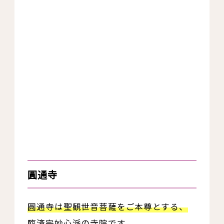
圓通寺
圓通寺は聖観世音菩薩をご本尊とする、
臨済宗妙心派の寺院です。