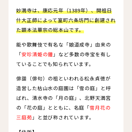
妙満寺は、康応元年（1389年）、開祖日
什大正師によって室町六条坊門に創建され
た顕本法華宗の総本山です。
能や歌舞伎で有名な「娘道成寺」由来の
「
安珍清姫の鐘
」など多数の寺宝を有し
ていることでも知られています。
俳諧（俳句）の祖といわれる松永貞徳が
造営した枯山水の庭園は「雪の庭」と呼
ばれ、清水寺の「月の庭」、北野天満宮
の「花の庭」とともに、名庭「
雪月花の
三庭苑
」と並び称されています。