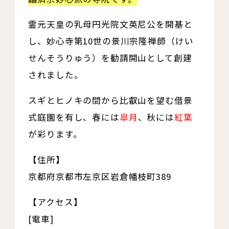
霊元天皇の乳母円光院文英尼公を開基と
し、妙心寺第10世の景川宗隆禅師（けい
せんそうりゅう）を勧請開山として創建
されました。
スギとヒノキの間から比叡山を望む借景
式庭園を有し、春には
皐月
、秋には
紅葉
が彩ります。
【住所】
京都府京都市左京区岩倉幡枝町389
【アクセス】
[電車]