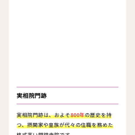
実相院門跡
実相院門跡は、およそ
800年
の歴史を持
つ、摂関家や皇族が代々の住職を務めた
格式高い門跡寺院です。