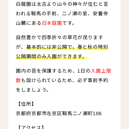
白龍園は太古より山々の神々が住むと言
われる鞍馬の手前、二ノ瀬の里、安養寺
山麓にある
日本庭園
です。
自然豊かで四季折々の草花が茂ります
が、
基本的には非公開で、春と秋の特別
公開期間のみ入園ができます。
園内の苔を保護するため、1日の
入園上限
数
も設けられているため、必ず事前予約
をしましょう。
【住所】
京都府京都市左京区鞍馬二ノ瀬町106
【アクセス】