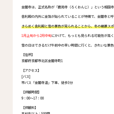
金閣寺は、正式名称が「鹿苑寺（ろくおんじ）」という相国寺
舎利殿の内外に金箔が貼られていることが特徴で、金閣寺と呼
きらめく舎利殿と雪の景色が見られることから、冬の絶景スポ
1月上旬から2月中旬
にかけて、もっとも見られる可能性が高く
雪の日はできるだけ午前中の早い時間に行くと、きれいな景色
【住所】
京都府京都市北区金閣寺町1
【アクセス】
[バス]
市バス「金閣寺道」下車、徒歩3分
【拝観時間】
9：00～17：00
【拝観料】
高校生以上：500円