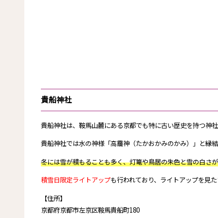
貴船神社
貴船神社は、鞍馬山麓にある京都でも特に古い歴史を持つ神社
貴船神社では水の神様「高龗神（たかおかみのかみ）」と縁結
冬には雪が積もることも多く、灯篭や鳥居の朱色と雪の白さが
積雪日限定ライトアップ
も行われており、ライトアップを見た
【住所】
京都府京都市左京区鞍馬貴船町180