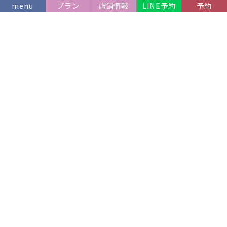
プラン
店舗情報
LINE予約
予約
PLAN
京都華かざりで人気の
オススメ着物・浴衣レンタルプラン
今のシーズンにオススメのプランです。
※浴衣レンタルは6 ～ 9 月となります。