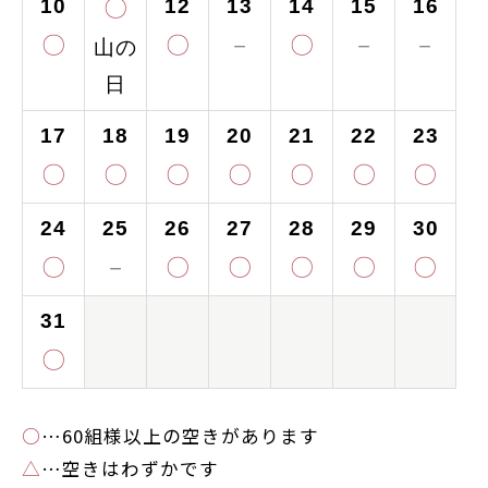
10
12
13
14
15
16
〇
〇
〇
－
〇
－
－
山の
日
17
18
19
20
21
22
23
〇
〇
〇
〇
〇
〇
〇
24
25
26
27
28
29
30
〇
－
〇
〇
〇
〇
〇
31
〇
○
…60組様以上の空きがあります
△
…空きはわずかです