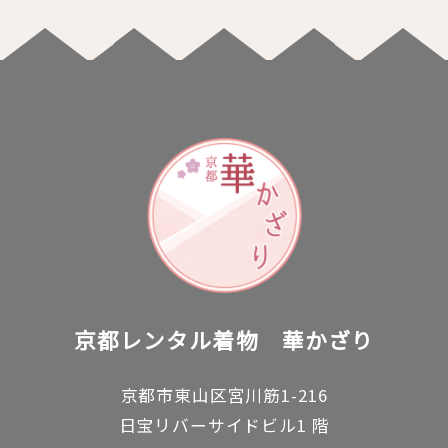
京都レンタル着物
華かざり
京都市東山区宮川筋1-216
日宝リバーサイドビル1 階