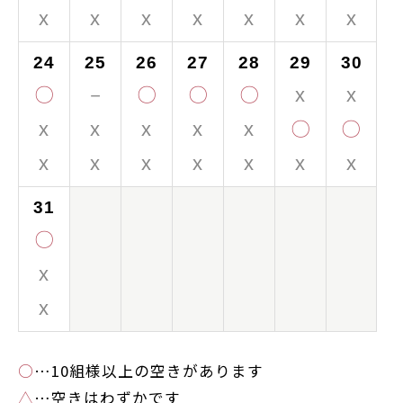
x
x
x
x
x
x
x
24
25
26
27
28
29
30
〇
－
〇
〇
〇
x
x
x
x
x
x
x
〇
〇
x
x
x
x
x
x
x
31
〇
x
x
○
…10組様以上の空きがあります
△
…空きはわずかです