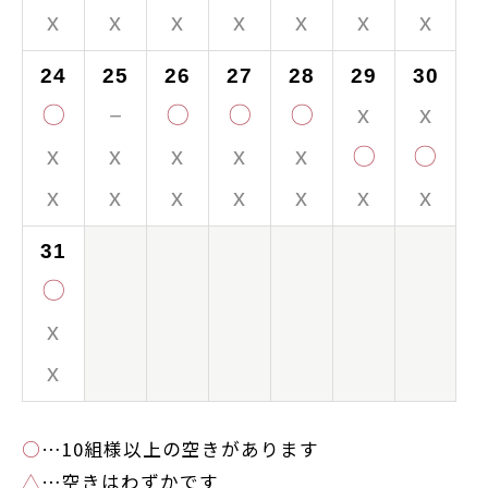
x
x
x
x
x
x
x
24
25
26
27
28
29
30
〇
－
〇
〇
〇
x
x
x
x
x
x
x
〇
〇
x
x
x
x
x
x
x
31
〇
x
x
○
…10組様以上の空きがあります
△
…空きはわずかです