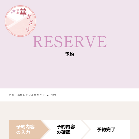
華かざり
RESERVE
予約
-
京都 着物レンタル華かざり
予約
予約内容
予約内容
予約完了
の入力
の確認