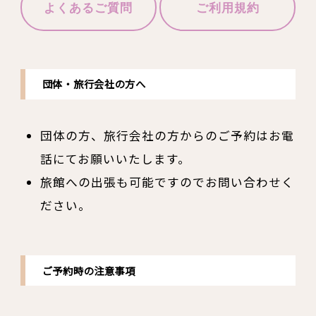
よくあるご質問
ご利用規約
団体・旅行会社の方へ
団体の方、旅行会社の方からのご予約はお電
話にてお願いいたします。
旅館への出張も可能ですのでお問い合わせく
ださい。
ご予約時の注意事項