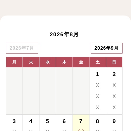
2026年8月
2026年7月
2026年9月
月
火
水
木
金
土
日
1
2
x
x
x
x
x
x
3
4
5
6
7
8
9