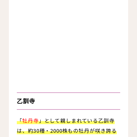
乙訓寺
「
牡丹寺
」として親しまれている乙訓寺
は、約30種・2000株もの牡丹が咲き誇る