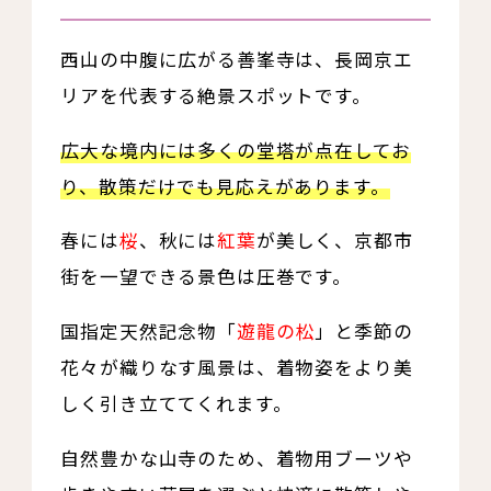
西山の中腹に広がる善峯寺は、長岡京エ
リアを代表する絶景スポットです。
広大な境内には多くの堂塔が点在してお
り、散策だけでも見応えがあります。
春には
桜
、秋には
紅葉
が美しく、京都市
街を一望できる景色は圧巻です。
国指定天然記念物「
遊龍の松
」と季節の
花々が織りなす風景は、着物姿をより美
しく引き立ててくれます。
自然豊かな山寺のため、着物用ブーツや