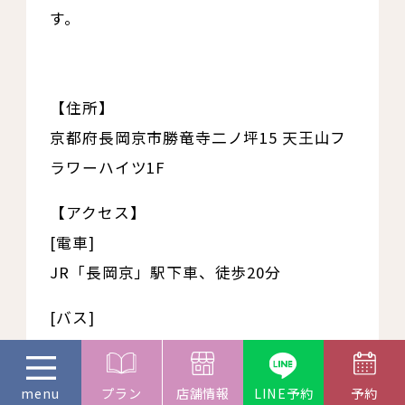
す。
【住所】
京都府長岡京市勝竜寺二ノ坪15 天王山フ
ラワーハイツ1F
【アクセス】
[電車]
JR「長岡京」駅下車、徒歩20分
[バス]
阪急バス「落合橋」下車、徒歩すぐ
【営業時間】
プラン
店舗情報
LINE予約
予約